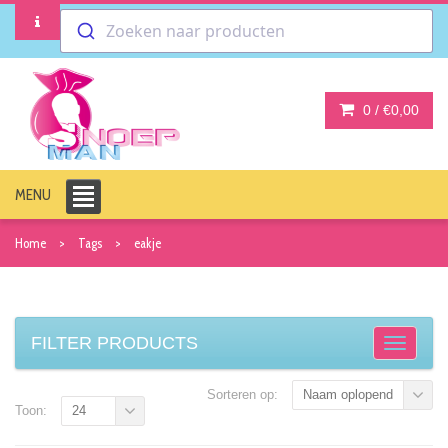
Zoeken naar producten
0 /
€0,00
MENU
Home
Tags
eakje
FILTER PRODUCTS
Sorteren op:
Naam oplopend
Toon:
24