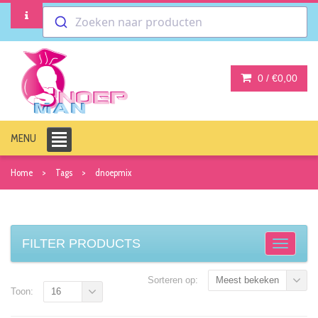
Zoeken naar producten
0 /
€0,00
MENU
Home
Tags
dnoepmix
FILTER PRODUCTS
Sorteren op:
Meest bekeken
Toon:
16