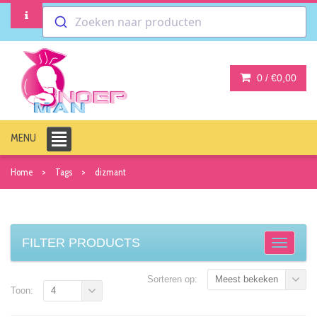
Zoeken naar producten
0 /
€0,00
MENU
Home
Tags
dizmant
FILTER PRODUCTS
Sorteren op:
Meest bekeken
Toon:
4