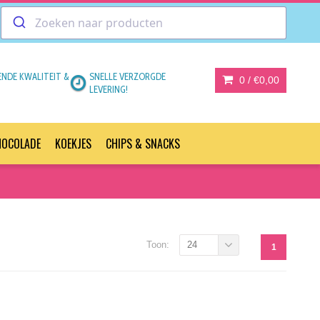
ENDE KWALITEIT &
SNELLE VERZORGDE
0 /
€0,00
LEVERING!
HOCOLADE
KOEKJES
CHIPS & SNACKS
Toon:
24
1