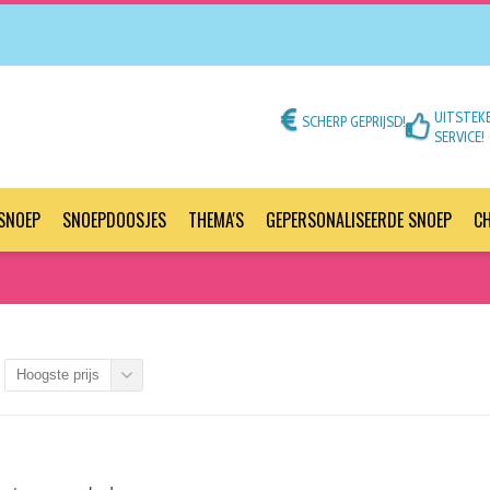
UITSTEK
SCHERP GEPRIJSD!
SERVICE!
SNOEP
SNOEPDOOSJES
THEMA'S
GEPERSONALISEERDE SNOEP
C
Hoogste prijs