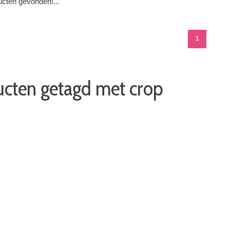
cten gevonden!...
1
cten getagd met crop