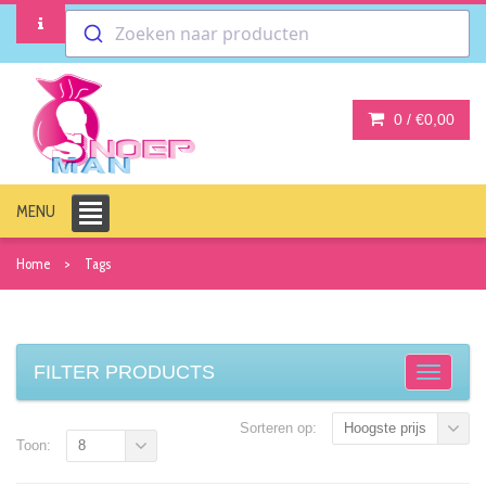
Zoeken naar producten
0 /
€0,00
MENU
Home
Tags
FILTER PRODUCTS
Sorteren op:
Hoogste prijs
Toon:
8