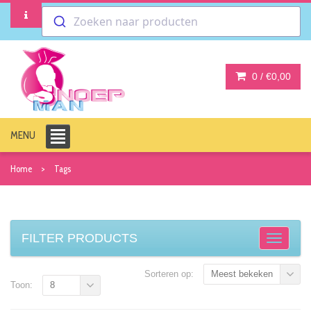
Zoeken naar producten
0 /
€0,00
MENU
Home
Tags
FILTER PRODUCTS
Sorteren op:
Meest bekeken
Toon:
8