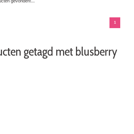
cten gevonden!...
1
cten getagd met blusberry