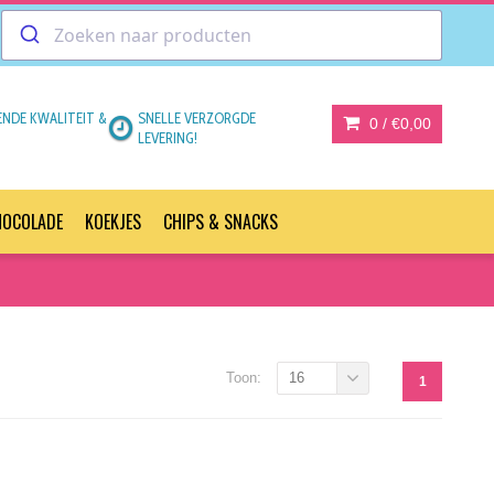
ENDE KWALITEIT &
SNELLE VERZORGDE
0 /
€0,00
LEVERING!
HOCOLADE
KOEKJES
CHIPS & SNACKS
Toon:
16
1