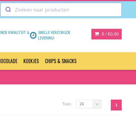
ENDE KWALITEIT &
SNELLE VERZORGDE
0 /
€0,00
LEVERING!
HOCOLADE
KOEKJES
CHIPS & SNACKS
Toon:
24
1