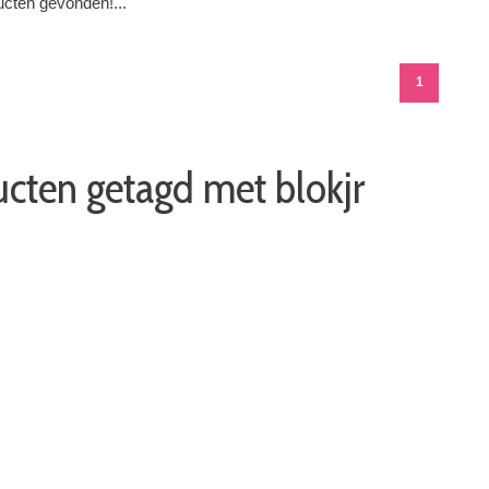
cten gevonden!...
1
cten getagd met blokjr