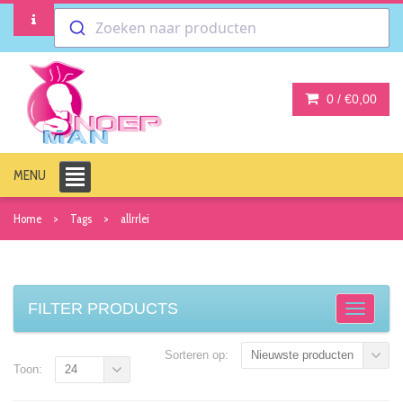
Zoeken naar producten
0 /
€0,00
MENU
Home
Tags
allrrlei
FILTER PRODUCTS
Sorteren op:
Nieuwste producten
Toon:
24