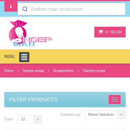
Zoeken naar producten
0 /
€0,00
MENU
Home
Soorten snoep
Snoepmerken
Donkers snoep
FILTER PRODUCTS
Sorteren op:
Meest bekeken
Toon:
12