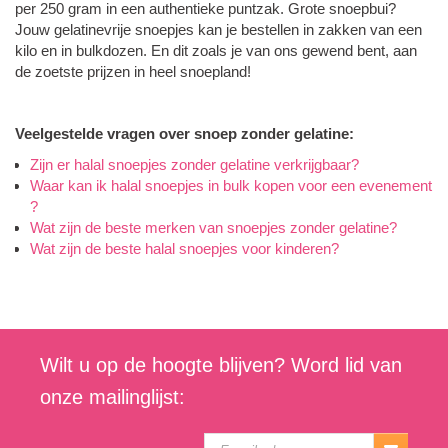
per 250 gram in een authentieke puntzak. Grote snoepbui?
Jouw gelatinevrije snoepjes kan je bestellen in zakken van een
kilo en in bulkdozen. En dit zoals je van ons gewend bent, aan
de zoetste prijzen in heel snoepland!
Veelgestelde vragen over snoep zonder gelatine:
Zijn er halal snoepjes zonder gelatine verkrijgbaar?
Waar kan ik halal snoepjes in bulk kopen voor een evenement
?
Wat zijn de beste merken van snoepjes zonder gelatine?
Wat zijn de beste halal snoepjes voor kinderen?
Wilt u op de hoogte blijven? Word lid van
onze mailinglijst: