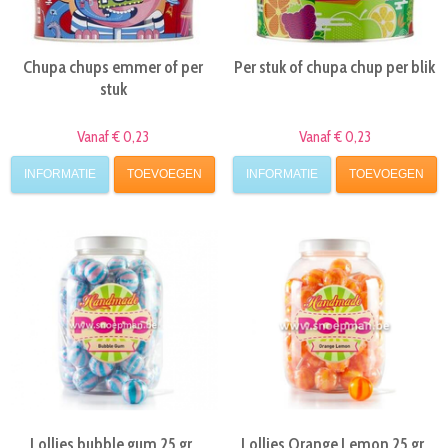
Chupa chups emmer of per
Per stuk of chupa chup per blik
stuk
Vanaf € 0,23
Vanaf € 0,23
INFORMATIE
TOEVOEGEN
INFORMATIE
TOEVOEGEN
Lollies bubble gum 25 gr.
Lollies Orange Lemon 25 gr.