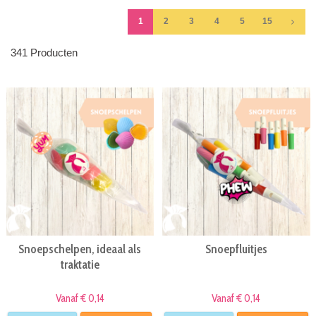
1
2
3
4
5
15
341 Producten
Snoepschelpen, ideaal als
Snoepfluitjes
traktatie
Vanaf € 0,14
Vanaf € 0,14