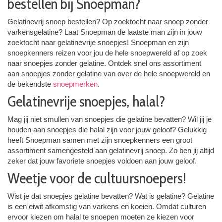
bestellen bij Snoepman?
Gelatinevrij snoep bestellen? Op zoektocht naar snoep zonder
varkensgelatine? Laat Snoepman de laatste man zijn in jouw
zoektocht naar gelatinevrije snoepjes! Snoepman en zijn
snoepkenners reizen voor jou de hele snoepwereld af op zoek
naar snoepjes zonder gelatine. Ontdek snel ons assortiment
aan snoepjes zonder gelatine van over de hele snoepwereld en
de bekendste
snoepmerken
.
Gelatinevrije snoepjes, halal?
Mag jij niet smullen van snoepjes die gelatine bevatten? Wil jij je
houden aan snoepjes die halal zijn voor jouw geloof? Gelukkig
heeft Snoepman samen met zijn snoepkenners een groot
assortiment samengesteld aan gelatinevrij snoep. Zo ben jij altijd
zeker dat jouw favoriete snoepjes voldoen aan jouw geloof.
Weetje voor de cultuursnoepers!
Wist je dat snoepjes gelatine bevatten? Wat is gelatine? Gelatine
is een eiwit afkomstig van varkens en koeien. Omdat culturen
ervoor kiezen om halal te snoepen moeten ze kiezen voor