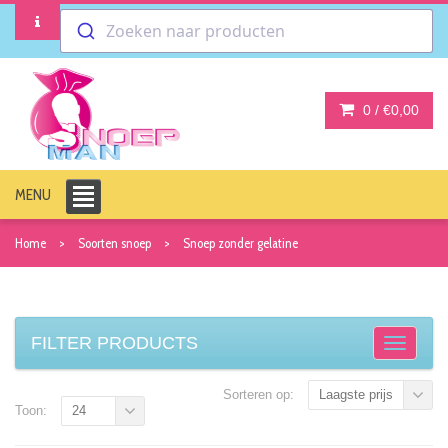
Zoeken naar producten
0 /
€0,00
MENU
Home
Soorten snoep
Snoep zonder gelatine
FILTER PRODUCTS
Sorteren op:
Laagste prijs
Toon:
24