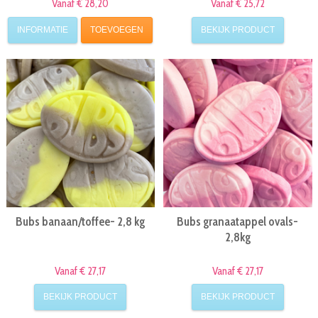
Vanaf € 28,20
Vanaf € 25,72
INFORMATIE
TOEVOEGEN
BEKIJK PRODUCT
Bubs banaan/toffee- 2,8 kg
Bubs granaatappel ovals-
2,8kg
Vanaf € 27,17
Vanaf € 27,17
BEKIJK PRODUCT
BEKIJK PRODUCT