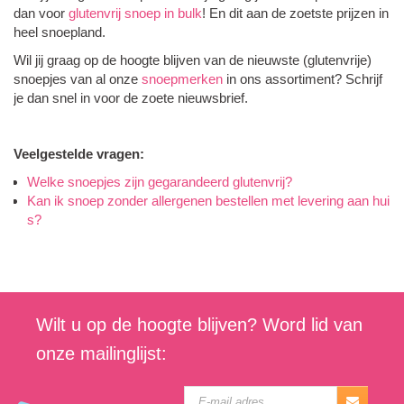
dan voor
glutenvrij snoep in bulk
! En dit aan de zoetste prijzen in
heel snoepland.
Wil jij graag op de hoogte blijven van de nieuwste (glutenvrije)
snoepjes van al onze
snoepmerken
in ons assortiment? Schrijf
je dan snel in voor de zoete nieuwsbrief.
Veelgestelde vragen:
Welke snoepjes zijn gegarandeerd glutenvrij?
Kan ik snoep zonder allergenen bestellen met levering aan hui
s?
Wilt u op de hoogte blijven? Word lid van
onze mailinglijst: