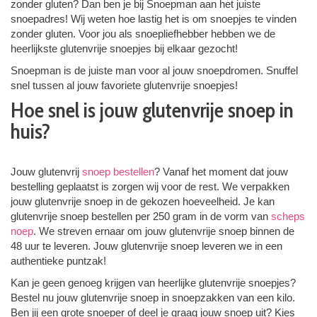
zonder gluten? Dan ben je bij Snoepman aan het juiste
snoepadres! Wij weten hoe lastig het is om snoepjes te vinden
zonder gluten. Voor jou als snoepliefhebber hebben we de
heerlijkste glutenvrije snoepjes bij elkaar gezocht!
Snoepman is de juiste man voor al jouw snoepdromen. Snuffel
snel tussen al jouw favoriete glutenvrije snoepjes!
Hoe snel is jouw glutenvrije snoep in
huis?
Jouw glutenvrij
snoep bestellen
? Vanaf het moment dat jouw
bestelling geplaatst is zorgen wij voor de rest. We verpakken
jouw glutenvrije snoep in de gekozen hoeveelheid. Je kan
glutenvrije snoep bestellen per 250 gram in de vorm van
scheps
noep
. We streven ernaar om jouw glutenvrije snoep binnen de
48 uur te leveren. Jouw glutenvrije snoep leveren we in een
authentieke puntzak!
Kan je geen genoeg krijgen van heerlijke glutenvrije snoepjes?
Bestel nu jouw glutenvrije snoep in snoepzakken van een kilo.
Ben jij een grote snoeper of deel je graag jouw snoep uit? Kies