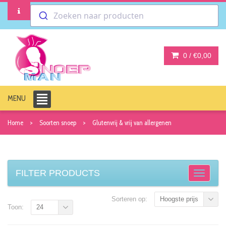
Zoeken naar producten
0 /
€0,00
MENU
Home
Soorten snoep
Glutenvrij & vrij van allergenen
FILTER PRODUCTS
Sorteren op:
Hoogste prijs
Toon:
24