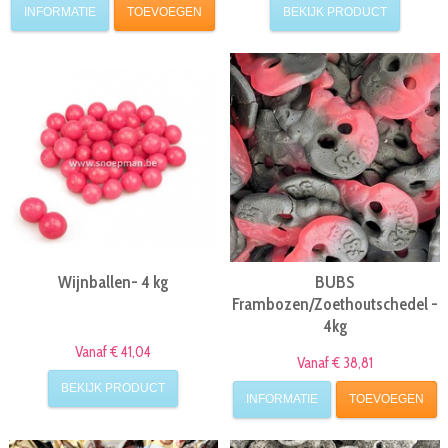
INFORMATIE
TOEVOEGEN
BEKIJK PRODUCT
Wijnballen- 4 kg
BUBS
Frambozen/Zoethoutschedel -
4kg
Vanaf € 41,04
Vanaf € 38,81
BEKIJK PRODUCT
INFORMATIE
TOEVOEGEN