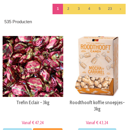
1
2
3
4
5
23
535 Producten
Trefin Eclair - 3kg
Roodthooft koffie snoepjes-
3kg
Vanaf € 47,24
Vanaf € 43,24